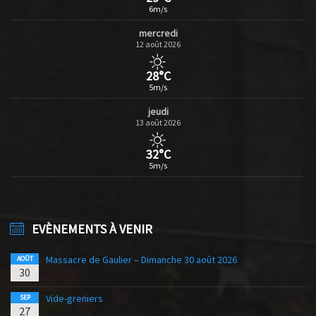
6m/s
mercredi
12 août 2026
28°C
5m/s
jeudi
13 août 2026
32°C
5m/s
EVÈNEMENTS À VENIR
Massacre de Gaulier – Dimanche 30 août 2026
AOÛT
30
Vide-greniers
SEP
27