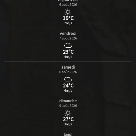
6 août 2026
19°C
2m/s
vendredi
7 août 2026
23°C
4m/s
samedi
8 août 2026
24°C
4m/s
dimanche
9 août 2026
27°C
3m/s
lundi