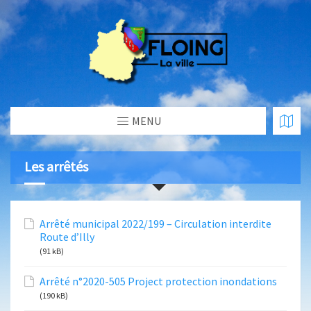
MENU
Les arrêtés
Arrêté municipal 2022/199 – Circulation interdite
Route d’Illy
(91 kB)
Arrêté n°2020-505 Project protection inondations
(190 kB)