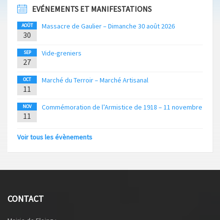
EVÉNEMENTS ET MANIFESTATIONS
Massacre de Gaulier – Dimanche 30 août 2026
AOÛT
30
Vide-greniers
SEP
27
Marché du Terroir – Marché Artisanal
OCT
11
Commémoration de l’Armistice de 1918 – 11 novembre
NOV
11
Voir tous les évènements
CONTACT