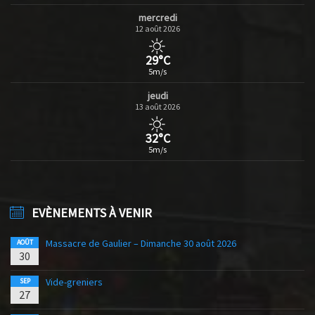
mercredi
12 août 2026
29°C
5m/s
jeudi
13 août 2026
32°C
5m/s
EVÈNEMENTS À VENIR
Massacre de Gaulier – Dimanche 30 août 2026
AOÛT
30
Vide-greniers
SEP
27