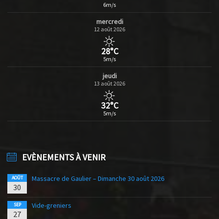
6m/s
mercredi
12 août 2026
28°C
5m/s
jeudi
13 août 2026
32°C
5m/s
EVÈNEMENTS À VENIR
Massacre de Gaulier – Dimanche 30 août 2026
AOÛT
30
Vide-greniers
SEP
27