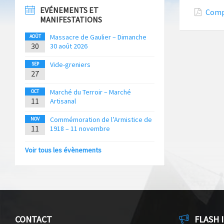
EVÉNEMENTS ET
Compt
MANIFESTATIONS
Massacre de Gaulier – Dimanche
AOÛT
30
30 août 2026
Vide-greniers
SEP
27
Marché du Terroir – Marché
OCT
11
Artisanal
Commémoration de l’Armistice de
NOV
11
1918 – 11 novembre
Voir tous les évènements
CONTACT
FLASH 