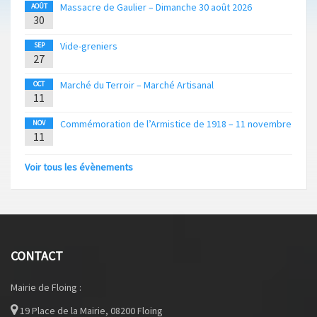
Massacre de Gaulier – Dimanche 30 août 2026
AOÛT
30
Vide-greniers
SEP
27
Marché du Terroir – Marché Artisanal
OCT
11
Commémoration de l’Armistice de 1918 – 11 novembre
NOV
11
Voir tous les évènements
CONTACT
Mairie de Floing :
19 Place de la Mairie, 08200 Floing