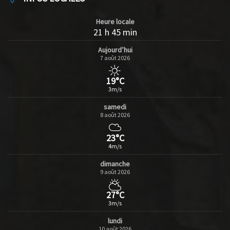
Heure locale
21 h 45 min
Aujourd’hui
7 août 2026
19°C
3m/s
samedi
8 août 2026
23°C
4m/s
dimanche
9 août 2026
27°C
3m/s
lundi
10 août 2026