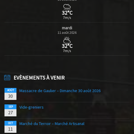
32°C
7m/s
mardi
11 août 2026
32°C
7m/s
EVÈNEMENTS À VENIR
Massacre de Gaulier – Dimanche 30 août 2026
AOÛT
30
Vide-greniers
SEP
27
Marché du Terroir – Marché Artisanal
OCT
11