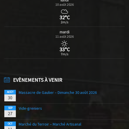
lundi
10 août 2026
32°C
2m/s
mardi
11 août 2026
33°C
7m/s
EVÈNEMENTS À VENIR
Massacre de Gaulier – Dimanche 30 août 2026
AOÛT
30
Vide-greniers
SEP
27
Marché du Terroir – Marché Artisanal
OCT