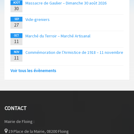
Massacre de Gaulier – Dimanche 30 août 2026
AOÛT
30
Vide-greniers
SEP
27
Marché du Terroir – Marché Artisanal
OCT
11
Commémoration de l’Armistice de 1918 – 11 novembre
NOV
11
Voir tous les évènements
CONTACT
Mairie de Floing :
19 Place de la Mairie, 08200 Floing