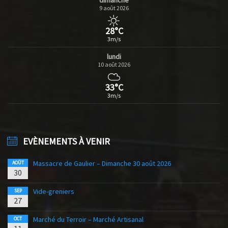
dimanche
9 août 2026
28°C
3m/s
lundi
10 août 2026
33°C
3m/s
EVÈNEMENTS À VENIR
Massacre de Gaulier – Dimanche 30 août 2026
AOÛT
30
Vide-greniers
SEP
27
Marché du Terroir – Marché Artisanal
OCT