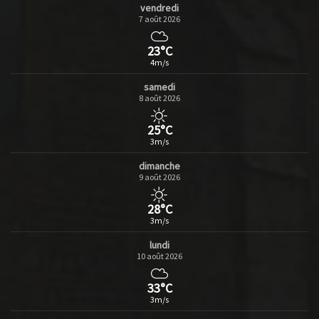
vendredi
7 août 2026
23°C
4m/s
samedi
8 août 2026
25°C
3m/s
dimanche
9 août 2026
28°C
3m/s
lundi
10 août 2026
33°C
3m/s