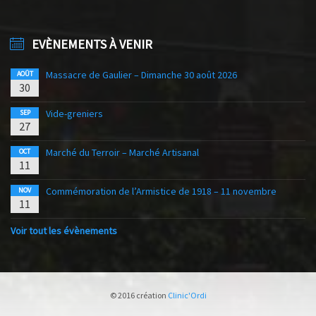
EVÈNEMENTS À VENIR
Massacre de Gaulier – Dimanche 30 août 2026
AOÛT
30
Vide-greniers
SEP
27
Marché du Terroir – Marché Artisanal
OCT
11
Commémoration de l’Armistice de 1918 – 11 novembre
NOV
11
Voir tout les évènements
© 2016 création
Clinic'Ordi