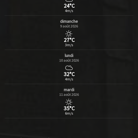
24°C
4m/s
dimanche
9 août 2026
27°C
3m/s
lundi
10 août 2026
32°C
4m/s
mardi
11 août 2026
35°C
6m/s